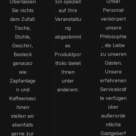
Unser
Überlassen
Ein speziell
Personal
Sie nichts
auf Ihre
verkörpert
dem Zufall:
Veranstaltu
unsere
Tische,
ng
Philosophie
Stühle,
abgestimmt
, die Liebe
Geschirr,
es
zu unseren
Besteck
Produktpor
Gästen.
genauso
tfolio bietet
Unsere
wie
Ihnen
erfahrenen
Zapfanlage
unter
Servicekräf
n und
anderem:
te verfügen
Kaffeemasc
über
hinen
außerorde
stellen wir
ntliche
ebenfalls
Gastgeberf
gerne zur